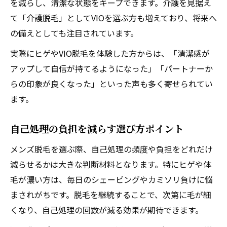
を減らし、清潔な状態をキープできます。介護を見据え
ト
て「介護脱毛」としてVIOを選ぶ方も増えており、将来へ
ヒゲ・VIO脱毛後の見た目の変化を徹底分析
の備えとしても注目されています。
自己処理と比べたメンズ脱毛の仕上がり比
較
実際にヒゲやVIO脱毛を体験した方からは、「清潔感が
アップして自信が持てるようになった」「パートナーか
蒸れや臭い対策にも有効なメンズ脱毛効果
らの印象が良くなった」といった声も多く寄せられてい
仕事や日常生活での印象アップにつながる
ます。
理由
自己処理の負担を減らす選び方ポイント
メンズ脱毛を選ぶ際、自己処理の頻度や負担をどれだけ
減らせるかは大きな判断材料となります。特にヒゲや体
毛が濃い方は、毎日のシェービングやカミソリ負けに悩
まされがちです。脱毛を継続することで、次第に毛が細
くなり、自己処理の回数が減る効果が期待できます。