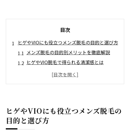
目次
ヒゲやVIOにも役立つメンズ脱毛の目的と選び方
メンズ脱毛の目的別メリットを徹底解説
ヒゲやVIO脱毛で得られる清潔感とは
自己処理の負担を減らす選び方ポイント
京都のメンズ脱毛で後悔しない判断基準
VIO脱毛をやるべきか迷う方へのアドバイス
京都府京都市久世郡久御山町でメンズ脱毛を始
ヒゲやVIOにも役立つメンズ脱毛の
める理由
目的と選び方
京都でメンズ脱毛を選ぶべき理由とは