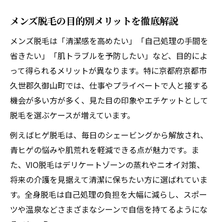
通いやすい立地と営業時間の選び方
メンズ脱毛の料金比較とお得な選択肢
メンズ脱毛の目的別メリットを徹底解説
女性スタッフ対応の安心ポイントを紹介
メンズ脱毛は「清潔感を高めたい」「自己処理の手間を
口コミで評判のメンズ脱毛体験をチェック
省きたい」「肌トラブルを予防したい」など、目的によ
自己処理の負担を減らすメンズ脱毛活用術
って得られるメリットが異なります。特に京都府京都市
日常の自己処理を減らすメンズ脱毛のコツ
久世郡久御山町では、仕事やプライベートで人と接する
機会が多い方が多く、見た目の印象やエチケットとして
ヒゲ脱毛で毎朝の手間を大幅カットする方
脱毛を選ぶケースが増えています。
法
VIO脱毛で清潔感と快適さを手に入れる秘訣
例えばヒゲ脱毛は、毎日のシェービングから解放され、
青ヒゲの悩みや肌荒れを軽減できる点が魅力です。ま
メンズ脱毛で肌トラブルを予防するポイン
た、VIO脱毛はデリケートゾーンの蒸れやニオイ対策、
ト
将来の介護を見据えて清潔に保ちたい方に選ばれていま
都度払いで続けやすいメンズ脱毛の選び方
す。全身脱毛は自己処理の負担を大幅に減らし、スポー
女性スタッフ希望も安心のメンズ脱毛体験談
ツや温泉などさまざまなシーンで自信を持てるようにな
女性スタッフ対応サロンの安心ポイント