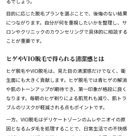
るでしょう。
初めてのメンズ脱毛で感じたサポート体制
目的に応じた脱毛プランを選ぶことで、後悔のない結果
VIO脱毛時のプライバシー配慮について解説
につながります。自分が何を重視したいかを整理し、サ
スタッフ対応の丁寧さが選ばれる理由とは
ロンやクリニックのカウンセリングで具体的に相談する
口コミで分かるメンズ脱毛の安心体験談
ことが重要です。
痛みや回数の疑問に答えるメンズ脱毛ガイド
メンズ脱毛の痛みはどれくらいなのか解説
ヒゲやVIO脱毛で得られる清潔感とは
ツルツルまで何回通うべきかの目安を紹介
ヒゲ脱毛やVIO脱毛は、見た目の清潔感だけでなく、衛
ヒゲ脱毛とVIO脱毛の痛みの違いを知る
生面にも大きく貢献します。ヒゲ脱毛では青ヒゲの解消
初回カウンセリングで確認すべきポイント
や肌のトーンアップが期待でき、第一印象が格段に良く
なります。毎朝のヒゲ剃りによる肌荒れも減り、肌トラ
テスト照射や麻酔の有無も選び方の重要点
ブルのリスクが軽減される点もポイントです。
清潔感と見た目に差が出るメンズ脱毛の本当の
効果
一方、VIO脱毛はデリケートゾーンのムレやニオイの原
因となるムダ毛を処理することで、日常生活での不快感
メンズ脱毛で得られる清潔感の実感ポイン