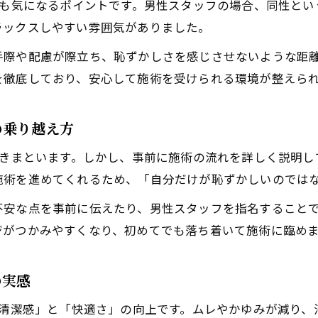
いも気になるポイントです。男性スタッフの場合、同性と
メンズ脱毛のVIO施術当日の流れを詳しく解説
ラックスしやすい雰囲気がありました。
実際に体験した痛みの程度と対策方法
手際や配慮が際立ち、恥ずかしさを感じさせないような距
VIO脱毛でスタッフから受けた丁寧な説明
を徹底しており、安心して施術を受けられる環境が整えら
施術時間や通院回数のリアルな感想
痛みを抑える最新機器の体験レビュー
の乗り越え方
清潔感アップに繋がるメンズ脱毛の実際を徹底解説
つきまといます。しかし、事前に施術の流れを詳しく説明
VIO脱毛で清潔感が高まる理由と体験談
施術を進めてくれるため、「自分だけが恥ずかしいのでは
メンズ脱毛後の快適さと日常生活の変化
不安な点を事前に伝えたり、男性スタッフを指名すること
温泉やジムでの印象が変わる実感エピソード
ジがつかみやすくなり、初めてでも落ち着いて施術に臨め
自己処理の負担軽減を体験で実証
肌荒れや蒸れ対策としてのVIO脱毛効果
の実感
「清潔感」と「快適さ」の向上です。ムレやかゆみが減り