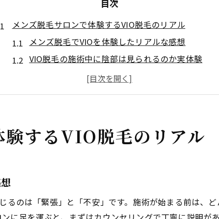
目次
メンズ脱毛サロンで体験するVIO脱毛のリアル
メンズ脱毛でVIOを体験したリアルな感想
VIO脱毛の施術中に陰部は見られるのか実体験
男性スタッフと女性スタッフの対応の違いに注目
初めてのVIO脱毛で感じた恥ずかしさの乗り越え
メンズ脱毛で得られる清潔感と快適さの実感
恥ずかしさを克服したVIO脱毛体験談の真実
験するVIO脱毛のリアル
メンズ脱毛経験者が語る恥ずかしさの本音
VIO脱毛でパンツを脱ぐ必要がある場面とは
施術スタッフの配慮で安心して受けられる理由
感想
プライバシーが守られるメンズ脱毛の工夫
感じるのは「緊張」と「不安」です。施術が始まる前は、
陰部を見られる際のリアルな体験と対策方法
ロンに足を運ぶと、まずはカウンセリングで丁寧に説明が