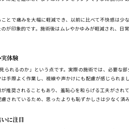
初めてのVIO脱毛が不安な男性への実体験ガイド
初めてのメンズ脱毛で気を付けたいVIO施術の流
ることで痛みを大幅に軽減でき、以前に比べて不快感は少
VIO脱毛で何回通えばツルツルになるかの目安
たのが印象的です。施術後はムレやかゆみが軽減され、日
ちんげ脱毛を悩む男性に伝えたい実体験の声
脱毛施術当日の服装選びと注意点を解説
メンズ脱毛で体験した痛みや不安の実際
か実体験
施術中の見られる範囲と服装の疑問を体験から解決
を見られるのか」という点です。実際の施術では、必要な
メンズ脱毛の施術で見られる範囲の実際とは
フは手際よく作業し、視線や声かけにも配慮が感じられま
VIO脱毛中の服装と紙パンツの有無を体験解説
用が推奨されることもあり、羞恥心を和らげる工夫がされ
施術体勢やスタッフの対応で不安を軽減
配慮されているため、思ったよりも恥ずかしさは少なく済
プライバシー配慮されたVIO脱毛の特徴
陰部が見られることへの対処と心構え
違いに注目
VIO脱毛の流れや痛みを本音で語る体験記