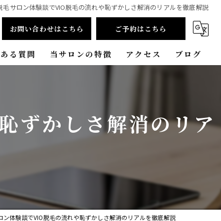
脱毛サロン体験談でVIO脱毛の流れや恥ずかしさ解消のリアルを徹底解説
お問い合わせはこちら
ご予約はこちら
くある質問
当サロンの特徴
アクセス
ブログ
ヒゲ脱毛
コラム
プライベートサロン
や恥ずかしさ解消のリア
都度払い
安い
VIO脱毛
ロン体験談でVIO脱毛の流れや恥ずかしさ解消のリアルを徹底解説