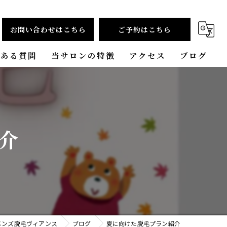
お問い合わせはこちら
ご予約はこちら
くある質問
当サロンの特徴
アクセス
ブログ
ヒゲ脱毛
コラム
プライベートサロン
介
都度払い
安い
VIO脱毛
メンズ脱毛ヴィアンス
ブログ
夏に向けた脱毛プラン紹介