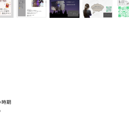
い時期
り