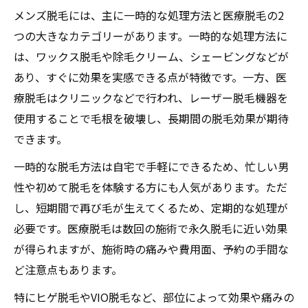
メンズ脱毛の効果的なタイミングと頻度
メンズ脱毛には、主に一時的な処理方法と医療脱毛の2
清潔感重視ならどちらの脱毛法が最適か
つの大きなカテゴリーがあります。一時的な処理方法に
メンズ脱毛で清潔感を高めるコツとは
は、ワックス脱毛や除毛クリーム、シェービングなどが
あり、すぐに効果を実感できる点が特徴です。一方、医
医療脱毛と一時処理の清潔感比較
療脱毛はクリニックなどで行われ、レーザー脱毛機器を
メンズ脱毛が与える印象のポイント
使用することで毛根を破壊し、長期間の脱毛効果が期待
メンズ脱毛で好感度を上げる方法
できます。
清潔感重視派におすすめの脱毛選び
一時的な脱毛方法は自宅で手軽にできるため、忙しい男
体験談で語るメンズ脱毛のリアルな後悔
性や初めて脱毛を体験する方にも人気があります。ただ
メンズ脱毛体験談に学ぶ後悔する理由
し、短期間で再び毛が生えてくるため、定期的な処理が
全身脱毛で感じた失敗と対策ポイント
必要です。医療脱毛は数回の施術で永久脱毛に近い効果
メンズ脱毛で後悔しないための注意点
が得られますが、施術時の痛みや費用面、予約の手間な
医療脱毛で後悔したリアルな声を紹介
ど注意点もあります。
体験者が語るメンズ脱毛の落とし穴とは
特にヒゲ脱毛やVIO脱毛など、部位によって効果や痛みの