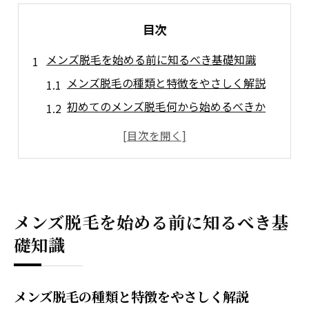
目次
メンズ脱毛を始める前に知るべき基礎知識
メンズ脱毛の種類と特徴をやさしく解説
初めてのメンズ脱毛何から始めるべきか
メンズ脱毛選びで重視したいポイント
メンズ脱毛のリスクと安全な選び方
清潔感アップに効果的なメンズ脱毛活用法
一時処理と医療脱毛の効果を徹底比較
メンズ脱毛を始める前に知るべき基
メンズ脱毛一時処理と医療脱毛の違い
礎知識
効果と持続性で比較するメンズ脱毛方法
メンズ脱毛で後悔しない選択の基準とは
メンズ脱毛の施術回数と満足度の関係
メンズ脱毛の種類と特徴をやさしく解説