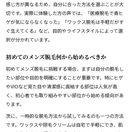
VIO部位の処理方法と注意点を解説
感じ方が異なるため、自分に合った方法を選ぶことが大
メンズ脱毛VIO部位の処理方法を解説
切です。実際に体験した方の声では、「医療脱毛で青ヒ
ゲが気にならなくなった」「ワックス脱毛は手軽だがす
VIO脱毛のメリットとデメリットに注目
ぐ生えてくる」など、目的やライフスタイルによって選
VIO脱毛時の痛みと対策ポイントとは
択が分かれています。
メンズ脱毛VIO後のケアと注意点まとめ
VIO部位の脱毛でよくある疑問と回答
初めてのメンズ脱毛何から始めるべきか
痛みが気になる男性必見の脱毛体験談
初めてメンズ脱毛に挑戦する場合、まずは自分の脱毛し
メンズ脱毛の痛み実体験と対策方法
たい部位や目的を明確にすることが重要です。特にヒゲ
医療脱毛は痛い？体験者の声を紹介
やVIOなど見た目や清潔感に直結する部位は人気が高
痛み軽減に役立つメンズ脱毛の工夫
く、初心者でも取り組みやすい部位から始める傾向があ
メンズ脱毛の麻酔利用とその効果とは
ります。
痛みに弱い男性向けの脱毛アドバイス
次に、一時的な脱毛方法から試してみるのも一つの方法
です。ワックスや除毛クリームは自宅で手軽にでき、肌